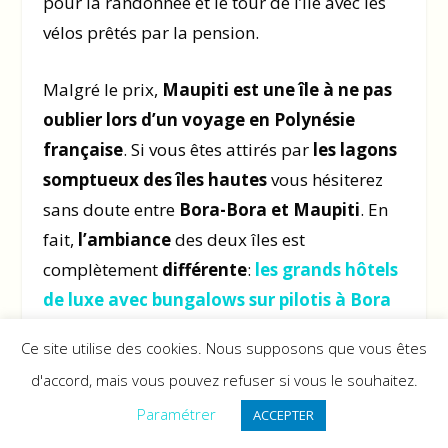
pour la randonnée et le tour de l’île avec les
vélos prêtés par la pension.
Malgré le prix,
Maupiti est une île à ne pas
oublier lors d’un voyage en Polynésie
française
. Si vous êtes attirés par
les lagons
somptueux des îles hautes
vous hésiterez
sans doute entre
Bora-Bora et Maupiti
. En
fait,
l’ambiance
des deux îles est
complètement
différente
:
les grands hôtels
de luxe avec bungalows sur pilotis à Bora
ou bien les petites pensions au confort relatif
Ce site utilise des cookies. Nous supposons que vous êtes
mais tellement attachantes à Maupiti. S’il est
d'accord, mais vous pouvez refuser si vous le souhaitez.
trop difficile de choisir, je ne peux que vous
Paramétrer
ACCEPTER
conseiller de visiter les deux îles !