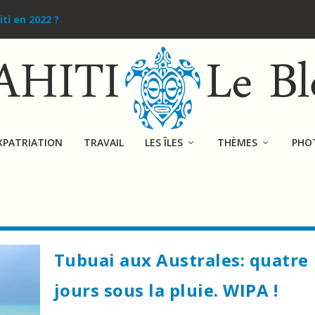
iti en 2022 ?
XPATRIATION
TRAVAIL
LES ÎLES
THÈMES
PHO
Tubuai aux Australes: quatre
jours sous la pluie. WIPA !