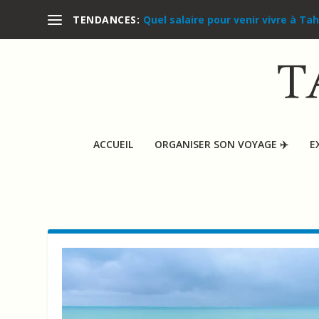
Quel salaire pour venir vivre à Tah
TENDANCES:
ACCUEIL
ORGANISER SON VOYAGE ✈️
E