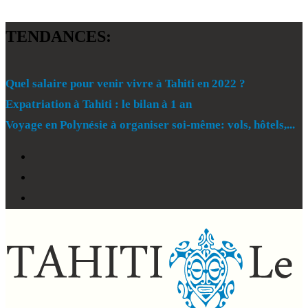
TENDANCES:
Quel salaire pour venir vivre à Tahiti en 2022 ?
Expatriation à Tahiti : le bilan à 1 an
Voyage en Polynésie à organiser soi-même: vols, hôtels,...