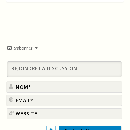
S’abonner
No
Ema
Web