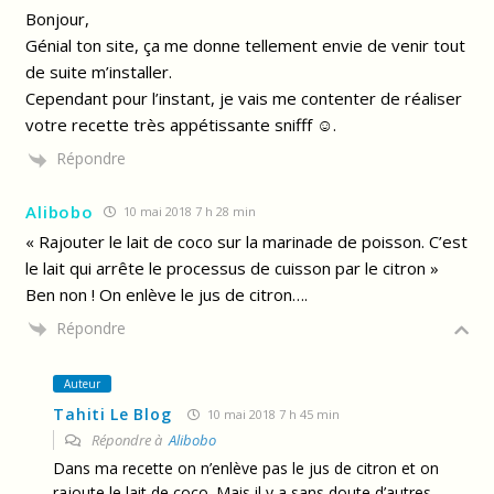
Bonjour,
Génial ton site, ça me donne tellement envie de venir tout
de suite m’installer.
Cependant pour l’instant, je vais me contenter de réaliser
votre recette très appétissante snifff ☺.
Répondre
Alibobo
10 mai 2018 7 h 28 min
« Rajouter le lait de coco sur la marinade de poisson. C’est
le lait qui arrête le processus de cuisson par le citron »
Ben non ! On enlève le jus de citron….
Répondre
Auteur
Tahiti Le Blog
10 mai 2018 7 h 45 min
Répondre à
Alibobo
Dans ma recette on n’enlève pas le jus de citron et on
rajoute le lait de coco. Mais il y a sans doute d’autres