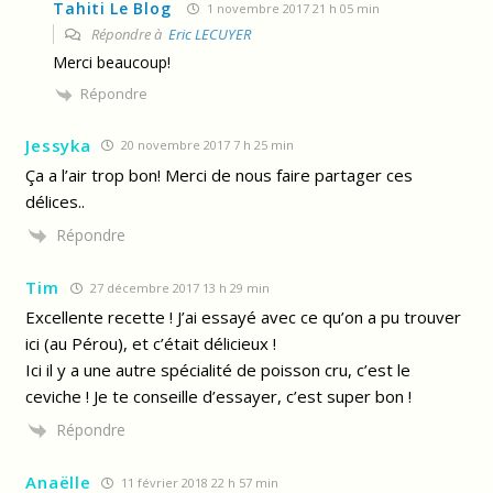
Tahiti Le Blog
1 novembre 2017 21 h 05 min
Répondre à
Eric LECUYER
Merci beaucoup!
Répondre
Jessyka
20 novembre 2017 7 h 25 min
Ça a l’air trop bon! Merci de nous faire partager ces
délices..
Répondre
Tim
27 décembre 2017 13 h 29 min
Excellente recette ! J’ai essayé avec ce qu’on a pu trouver
ici (au Pérou), et c’était délicieux !
Ici il y a une autre spécialité de poisson cru, c’est le
ceviche ! Je te conseille d’essayer, c’est super bon !
Répondre
Anaëlle
11 février 2018 22 h 57 min