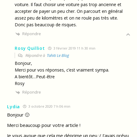
voiture. Il faut choisir une voiture pas trop ancienne et
accepter de payer un peu cher. On parcourt en général
assez peu de kilomètres et on ne roule pas très vite.
Donc pas beaucoup de risques.
Répondre
Rosy Quilliot
3 février 2019 11 h 30 min
Répondre à
Tahiti Le Blog
Bonjour,
Merci pour vos réponses, c’est vraiment sympa.
A bientôt…Peut-être
Rosy
Répondre
Lydia
3 octobre 2020 7 h 06 min
Bonjour 🙂
Merci beaucoup pour votre article !
Je vous avoue que cela me déprime un peu :/ J’avais prévu