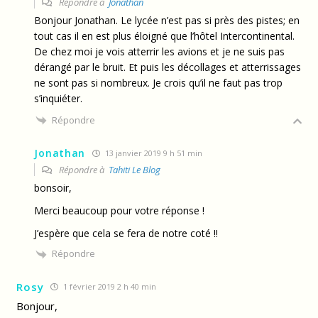
Répondre à
Jonathan
Bonjour Jonathan. Le lycée n’est pas si près des pistes; en
tout cas il en est plus éloigné que l’hôtel Intercontinental.
De chez moi je vois atterrir les avions et je ne suis pas
dérangé par le bruit. Et puis les décollages et atterrissages
ne sont pas si nombreux. Je crois qu’il ne faut pas trop
s’inquiéter.
Répondre
Jonathan
13 janvier 2019 9 h 51 min
Répondre à
Tahiti Le Blog
bonsoir,
Merci beaucoup pour votre réponse !
J’espère que cela se fera de notre coté !!
Répondre
Rosy
1 février 2019 2 h 40 min
Bonjour,