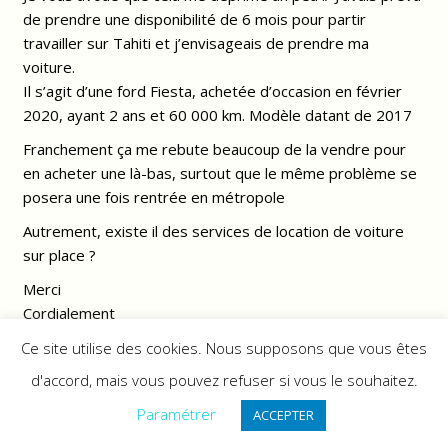
de prendre une disponibilité de 6 mois pour partir
travailler sur Tahiti et j’envisageais de prendre ma
voiture.
Il s’agit d’une ford Fiesta, achetée d’occasion en février
2020, ayant 2 ans et 60 000 km. Modèle datant de 2017
Franchement ça me rebute beaucoup de la vendre pour
en acheter une là-bas, surtout que le même problème se
posera une fois rentrée en métropole
Autrement, existe il des services de location de voiture
sur place ?
Merci
Cordialement
Répondre
Ce site utilise des cookies. Nous supposons que vous êtes
d'accord, mais vous pouvez refuser si vous le souhaitez.
Auteur
Paramétrer
ACCEPTER
Tahiti Le Blog
7 octobre 2020 6 h 39 min
Répondre à
Lydia