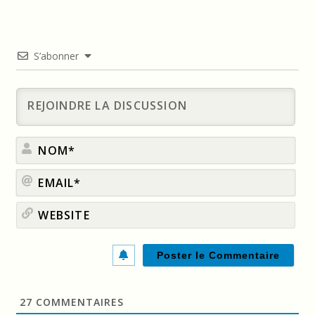
S’abonner
No
Ema
Web
27
COMMENTAIRES