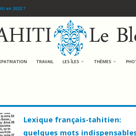
iti en 2022 ?
XPATRIATION
TRAVAIL
LES ÎLES
THÈMES
PHO
Lexique français-tahitien:
quelques mots indispensable