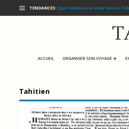
Quel salaire pour venir vivre à Tah
TENDANCES:
ACCUEIL
ORGANISER SON VOYAGE ✈️
E
Tahitien